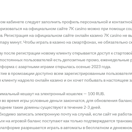
ном кабинете следует заполнить профиль персональной и контактной
оризоваться на официальном сайте 7K casino можно при помощи соцс
ов. Регистрация на официальном сайте онлайн казино 7K casino не 
пару минут. Чтобы играть в казино на смартфонах, не обязательно с
у после регистрации новому клиенту открывается доступ к стартовой
постоянных пользователей есть депозитные промо, еженедельные ре
форма с азартными играми открылась осенью 2023 года.
тие в промоакции доступно всем зарегистрированным пользовател
 клиенту надоело онлайн казино и он хочет побывать в настоящем 
имальный кешаут на электронный кошелек — 100 RUB.
 во время игры условные деньги закончатся, для обновления баланс
еднем такие домены существуют в течение 2-3 дней.
ходимо записать электронную почту на случай, если сайт не работа
ги на игровой баланс поступают как только подтверждается транзак
латформе разрешается играть в автоматы в бесплатном и денежно