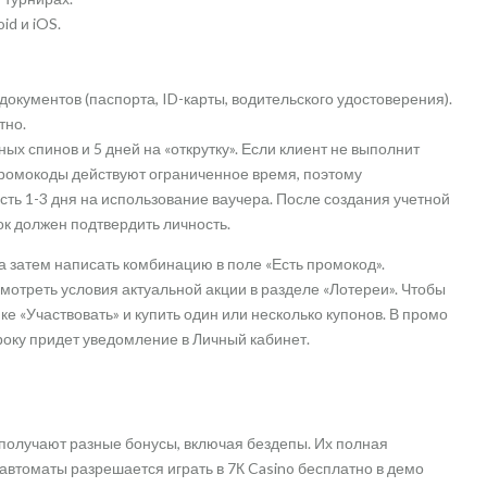
d и iOS.
документов (паспорта, ID-карты, водительского удостоверения).
тно.
ых спинов и 5 дней на «открутку». Если клиент не выполнит
Промокоды действуют ограниченное время, поэтому
сть 1-3 дня на использование ваучера. После создания учетной
рок должен подтвердить личность.
 а затем написать комбинацию в поле «Есть промокод».
отреть условия актуальной акции в разделе «Лотереи». Чтобы
е «Участвовать» и купить один или несколько купонов. В промо
оку придет уведомление в Личный кабинет.
получают разные бонусы, включая бездепы. Их полная
автоматы разрешается играть в 7К Casino бесплатно в демо