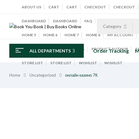
ABOUT US
CART
CART
CHECKOUT
CHECKOUT
DASHBOARD
DASHBOARD
FAQ
HOME 1
HOME 2
Category
HOME 5
HOME 6
HOME 7
HOME 8
MY ACCOUNT
MY ORDERS
ORDER TRACKING
PRODUCT AUTHOR
S
Order Tracking
M
ALL DEPARTMENTS
STORE LIST
STORE LIST
WISHLIST
WISHLIST
Home
Uncategorized
онлайн казино 7К