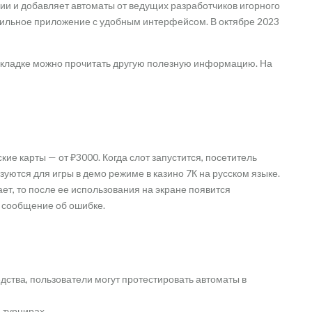
ии и добавляет автоматы от ведущих разработчиков игорного
ильное приложение с удобным интерфейсом. В октябре 2023
о вкладке можно прочитать другую полезную информацию. На
ие карты — от ₽3000. Когда слот запустится, посетитель
уются для игры в демо режиме в казино 7К на русском языке.
ет, то после ее использования на экране появится
т сообщение об ошибке.
ства, пользователи могут протестировать автоматы в
 турнирах.