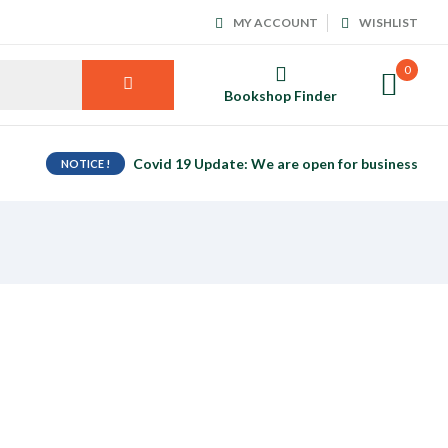
MY ACCOUNT
WISHLIST
0
Bookshop Finder
Covid 19 Update: We are open for business
NOTICE !