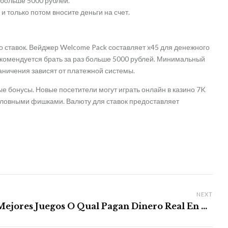
 больше 5000 рублей.
и только потом вносите деньги на счет.
о ставок. Вейджер Welcome Pack составляет х45 для денежного
рекомендуется брать за раз больше 5000 рублей. Минимальный
аничения зависят от платежной системы.
е бонусы. Новые посетители могут играть онлайн в казино 7K
словными фишками. Валюту для ставок предоставляет
NEXT
30 Mejores Juegos O Qual Pagan Dinero Real En 2025 » Tecnotrends Es