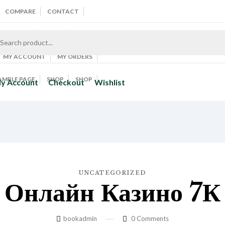
COMPARE
CONTACT
HOME 3
HOME 4
MY ACCOUNT
MY ORDERS
AMPLE PAGE
SHOP
SHOP
y Account
Checkout
Wishlist
UNCATEGORIZED
Онлайн Казино 7К
bookadmin
0
Comments