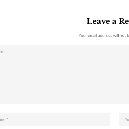
Leave a R
Your email address will not 